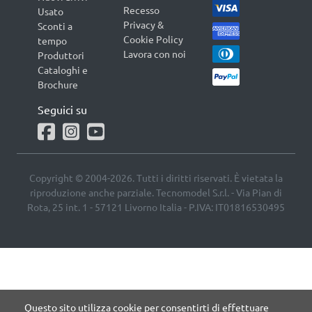
Recesso
Usato
Privacy &
Sconti a
Cookie Policy
tempo
Lavora con noi
Produttori
Cataloghi e
Brochure
Seguici su
Copyright © 2004-2026. Tutti i diritti riservati. È vietata la
riproduzione anche parziale. Tecnomodel S.r.l. - Via Pian di
Rota, 25 int. 1 - 57121 Livorno Italia - P.IVA: IT01816530495
Questo sito utilizza cookie per consentirti di effettuare