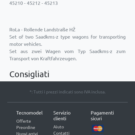
45210 - 45212 - 45213
RoLa - Rollende Landstraße HŽ
Set of two Saadkms-z type wagons for transporting
motor vehicles.
Set aus zwei Wagen vom Typ Saadkms-z zum
Consigliati
*: Tutti i prezzi indicati sono IVA inclusa.
Tecnomodel
Servizio
Pagamenti
clienti
sicuri
Offerte
Aiuto
Preordine
Contatti
Nuovi arrivi