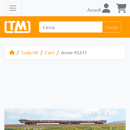
Accedi
Cerca
Scala H0
Carri
Acme 45211