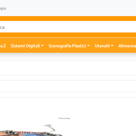
mpo
la Z
Sistemi Digitali
Scenografia Plastici
Utensili
Alimenta