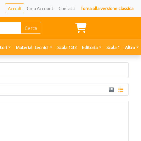
Accedi
Crea Account
Contatti
Torna alla versione classica
Cerca
tori
Materiali tecnici
Scala 1:32
Editoria
Scala 1
Altro