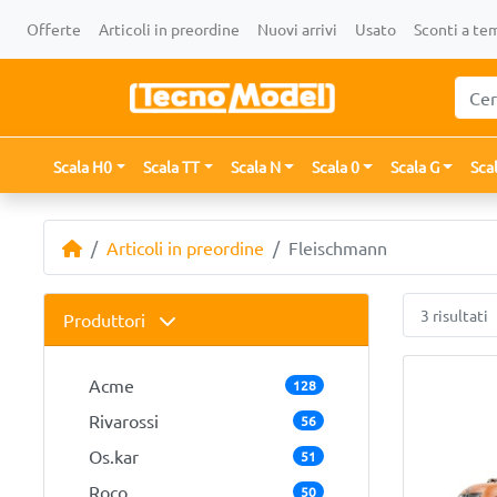
Offerte
Articoli in preordine
Nuovi arrivi
Usato
Sconti a te
Scala H0
Scala TT
Scala N
Scala 0
Scala G
Sca
Articoli in preordine
Fleischmann
3 risultati
Produttori
Acme
128
Rivarossi
56
Os.kar
51
Roco
50