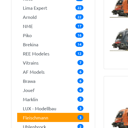
Lima Expert
22
Arnold
22
NME
17
Piko
16
Brekina
14
REE Modeles
12
Vitrains
7
AF Models
6
Brawa
6
Jouef
6
Marklin
3
LUX - Modellbau
3
Fleischmann
3
Uhlenbrock
2