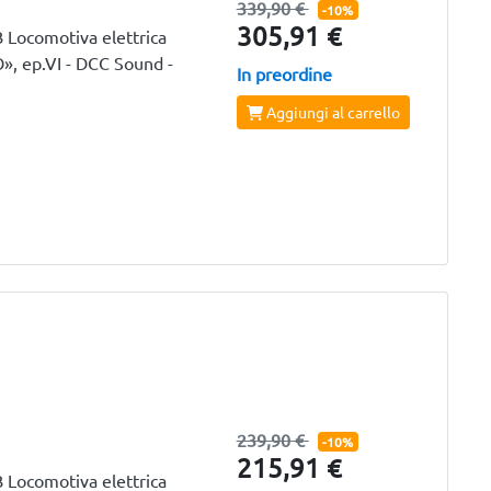
339,90 €
-10%
305,91 €
Locomotiva elettrica
, ep.VI - DCC Sound -
In preordine
Aggiungi al carrello
239,90 €
-10%
215,91 €
Locomotiva elettrica