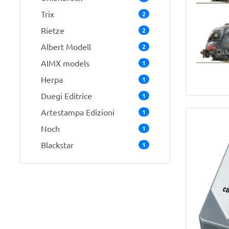
Trix
2
Rietze
2
Albert Modell
2
AIMX models
1
Herpa
1
Duegi Editrice
1
Artestampa Edizioni
1
Noch
1
Blackstar
1