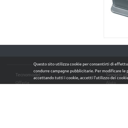
Questo sito utilizza cookie per consentirti di effettu
condurre campagne pubblicitarie. Per modificare le p
Tecnomodel
Servizio cl
accettando tutti i cookie, accetti l'utilizzo dei cooki
Offerte
Aiuto
Preordine
Contatti
Nuovi arrivi
Recesso
Usato
Privacy & Co
Sconti a tempo
Lavora con n
Produttori
Cataloghi e Brochure