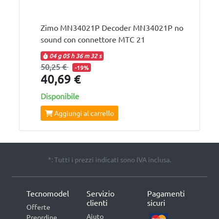
Zimo MN34021P Decoder MN34021P no
sound con connettore MTC 21
04 g
05 h
36 m
31 s
50,25 €
-19%
40,69 €
Disponibile
Aggiungi al carrello
*: Tutti i prezzi indicati sono IVA inclusa.
Tecnomodel
Servizio
Pagamenti
clienti
sicuri
Offerte
Aiuto
Preordine