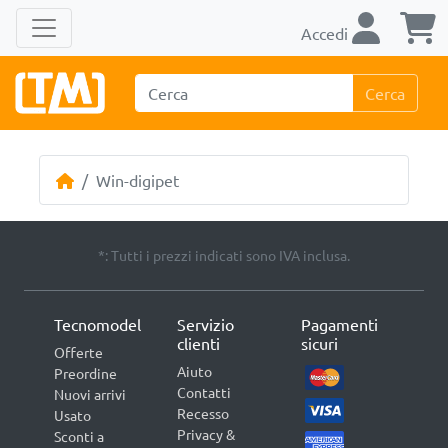
Accedi
Cerca
Win-digipet
*: Tutti i prezzi indicati sono IVA inclusa.
Tecnomodel
Servizio
Pagamenti
clienti
sicuri
Offerte
Aiuto
Preordine
Contatti
Nuovi arrivi
Recesso
Usato
Privacy &
Sconti a