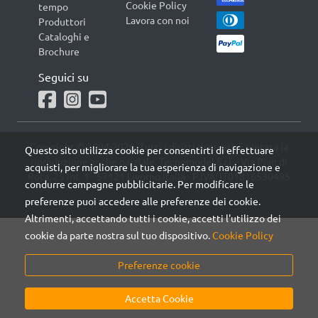
Cookie Policy
tempo
Lavora con noi
Produttori
Cataloghi e
Brochure
Seguici su
Copyright © 2004-2026. Tutti i diritti riservati. È vietata la
Questo sito utilizza cookie per consentirti di effettuare
riproduzione anche parziale. Tecnomodel S.r.l. - Via Pian di
acquisti, per migliorare la tua esperienza di navigazione e
Rota, 25 int. 1 - 57121 Livorno Italia - P.IVA: IT01816530495
condurre campagne pubblicitarie. Per modificare le
preferenze puoi accedere alle preferenze dei cookie.
Altrimenti, accettando tutti i cookie, accetti l'utilizzo dei
cookie da parte nostra sul tuo dispositivo.
Cookie Policy
Preferenze cookie
Accetta Cookie