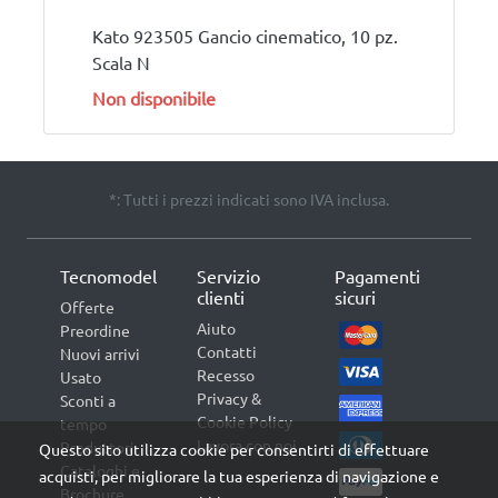
Kato 923505 Gancio cinematico, 10 pz.
Scala N
Non disponibile
*: Tutti i prezzi indicati sono IVA inclusa.
Tecnomodel
Servizio
Pagamenti
clienti
sicuri
Offerte
Aiuto
Preordine
Contatti
Nuovi arrivi
Recesso
Usato
Privacy &
Sconti a
Cookie Policy
tempo
Lavora con noi
Produttori
Questo sito utilizza cookie per consentirti di effettuare
Cataloghi e
acquisti, per migliorare la tua esperienza di navigazione e
Brochure