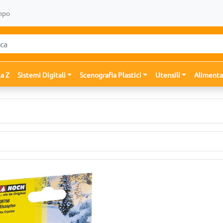
mpo
la Z
Sistemi Digitali
Scenografia Plastici
Utensili
Alimenta