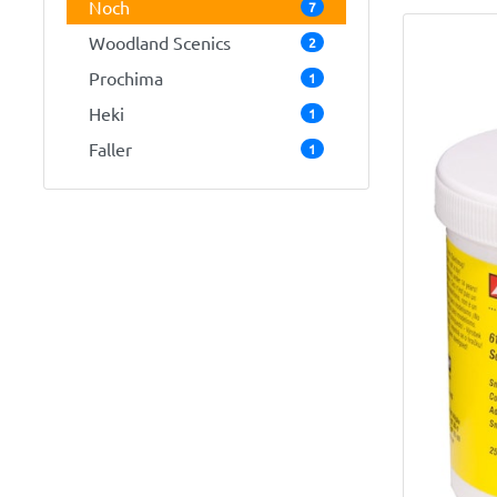
Noch
7
Woodland Scenics
2
Prochima
1
Heki
1
Faller
1