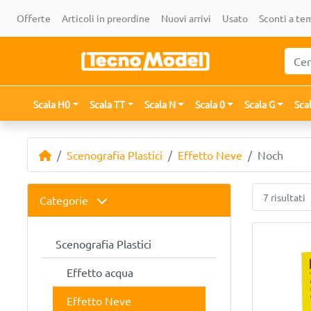
Offerte
Articoli in preordine
Nuovi arrivi
Usato
Sconti a te
Scala H0
Scala TT
Scala N
Scala 0
Scala G
Sca
Scenografia Plastici
Effetto Neve
Noch
7 risultati
Categorie
Scenografia Plastici
Effetto acqua
Effetto Neve