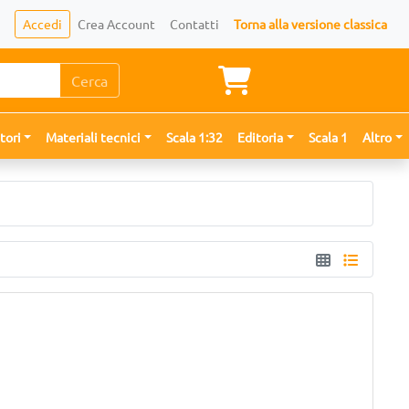
Accedi
Crea Account
Contatti
Torna alla versione classica
Cerca
tori
Materiali tecnici
Scala 1:32
Editoria
Scala 1
Altro