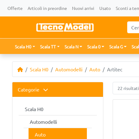
Offerte
Articoli in preordine
Nuovi arrivi
Usato
Sconti a te
Scala H0
Scala TT
Scala N
Scala 0
Scala G
Sca
Scala H0
Automodelli
Auto
Artitec
22 risultati
Categorie
Scala H0
Automodelli
Auto