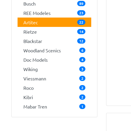
Busch
89
REE Modeles
23
Artitec
22
Rietze
14
Blackstar
12
Woodland Scenics
6
Doc Models
4
Wiking
3
Viessmann
2
Roco
2
Kibri
2
Mabar Tren
1