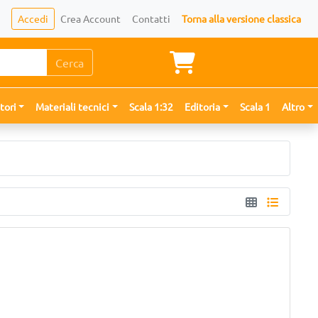
Accedi
Crea Account
Contatti
Torna alla versione classica
Cerca
tori
Materiali tecnici
Scala 1:32
Editoria
Scala 1
Altro