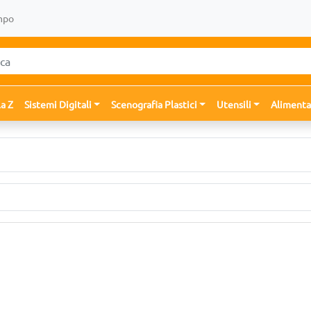
mpo
la Z
Sistemi Digitali
Scenografia Plastici
Utensili
Alimenta