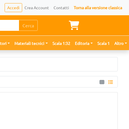
Accedi
Crea Account
Contatti
Torna alla versione classica
Cerca
tori
Materiali tecnici
Scala 1:32
Editoria
Scala 1
Altro