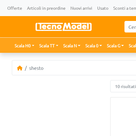
Offerte
Articoli in preordine
Nuovi arrivi
Usato
Sconti a te
Scala H0
Scala TT
Scala N
Scala 0
Scala G
Sca
shesto
10 risultati