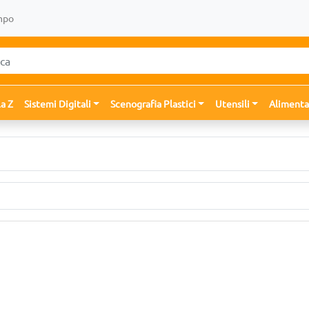
mpo
la Z
Sistemi Digitali
Scenografia Plastici
Utensili
Alimenta