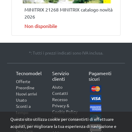
MINITRIX 21268 MINITRIX catalogo novità
2026
Non disponibile
*: Tutti i prezzi indicati sono IVA inclusa.
Tecnomodel
Servizio
Pagamenti
clienti
sicuri
Offerte
Aiuto
Preordine
Contatti
Nuovi arrivi
Recesso
Usato
Privacy &
Sconti a
Cookie Policy
tempo
Lavora con noi
Produttori
Questo sito utilizza cookie per consentirti di effettuare
Cataloghi e
acquisti, per migliorare la tua esperienza di navigazione e
Brochure