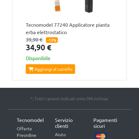
Tecnomodel 77240 Applicatore pianta
erba elettrostatico
39,90 €
-13%
34,90 €
Disponibile
Aggiungi al carrello
*: Tutti i prezzi indicati sono IVA inclusa.
Tecnomodel
Servizio
Pagamenti
clienti
sicuri
Offerte
Aiuto
Preordine